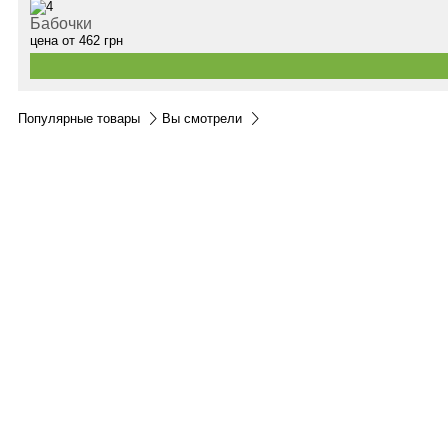
Бабочки
цена от
462
грн
Популярные товары
Вы смотрели
Контакты:
м.Дніпро
вул.Виконкомівська, 24
Пн-Пт 9:00-18:30
Сб по записи