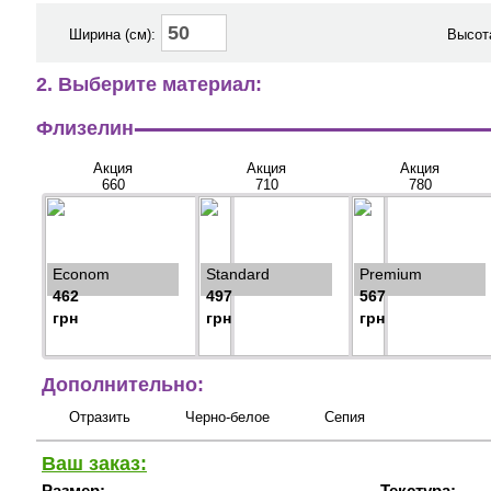
Ширина (см):
Высота
2. Выберите материал:
Флизелин
Акция
Акция
Акция
660
710
780
Econom
Standard
Premium
462
497
567
грн
грн
грн
Дополнительно:
Отразить
Черно-белое
Сепия
Ваш заказ:
Размер:
Текстура: