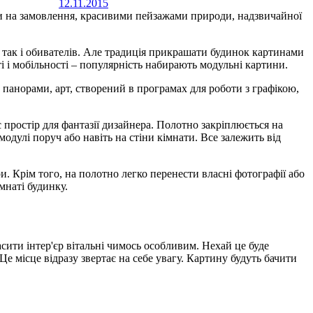
12.11.2015
ми на замовлення, красивими пейзажами природи, надзвичайної
, так і обивателів. Але традиція прикрашати будинок картинами
і і мобільності – популярність набирають модульні картини.
 панорами, арт, створений в програмах для роботи з графікою,
 простір для фантазії дизайнера. Полотно закріплюється на
одулі поруч або навіть на стіни кімнати. Все залежить від
и. Крім того, на полотно легко перенести власні фотографії або
мнаті будинку.
асити інтер'єр вітальні чимось особливим. Нехай це буде
е місце відразу звертає на себе увагу. Картину будуть бачити