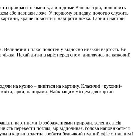
то прикрасить кімнату, а й підніме Ваш настрій, поліпшить
іжком або навпаки ложа. У першому випадку, полотно служить
картини, краще повісити її навпроти ліжка. Гарний настрій
. Величезний плюс полотен у відносно низькій вартості. Ви
и ліжка. Нехай дитина мріє перед сном, дивлячись на казковий
одячи на кухню – дивіться на картину. Класичні «кухонні»
– квіти, арки, панорами. Найкращим місцем для картин
рашати картинами із зображеннями природи, зелених лісів,
вість перевести погляд, зір відпочиває, голова наповнюється
льна картина здатна зробити будь-який нудний офіс стильним і