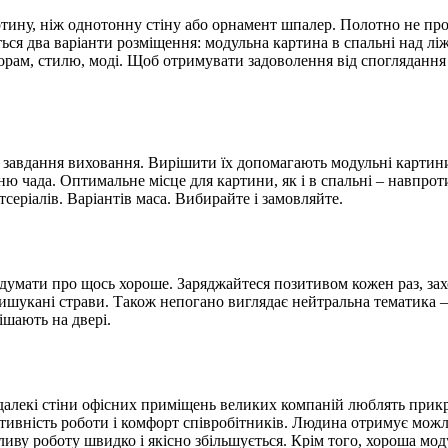
ину, ніж однотонну стіну або орнамент шпалер. Полотно не прос
ься два варіанти розміщення: модульна картина в спальні над л
орам, стилю, моді. Щоб отримувати задоволення від споглядання 
 завдання виховання. Вирішити їх допомагають модульні картини
ю чада. Оптимальне місце для картини, як і в спальні – навпрот
тсеріалів. Варіантів маса. Вибирайте і замовляйте.
 думати про щось хороше. Заряджайтеся позитивом кожен раз, зах
вишукані страви. Також непогано виглядає нейтральна тематика 
вішають на двері.
 далекі стіни офісних приміщень великих компаній люблять прик
ивність роботи і комфорт співробітників. Людина отримує можли
у роботу швидко і якісно збільшується. Крім того, хороша моду