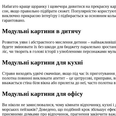
Набагато краще щоранку і щовечора дивитися на прекрасну карт
сон, якщо правильно підібрати сюжет. Популярністю користуют
виключно прикрасою інтер'єру і підбирається за основним коль
гарантовано.
Модульні картини в дитячу
Розвиток уяви і абстрактного мислення дитини – найважливіші
будете змінювати їх без шкоди для бюджету паралельно зростанн
ліс, чи творить в голові історії з улюбленими персонажами муль
Модульні картини для кухні
Страви виходять удвічі смачніше, якщо під час їх приготування
полотна повинні викликати апетит – це цитрусові, приправи, 
вважається стіна біля вікна або прилегла до неї, часто полотна 
Модульні картини для офісу
Ви ніколи не замислювалися, чому кімнати відпочинку, кухні і
морських пейзажів? Доведено, що подібний крок збільшує ефект
приємними думками про відпочинок, прагнення закінчити важлив