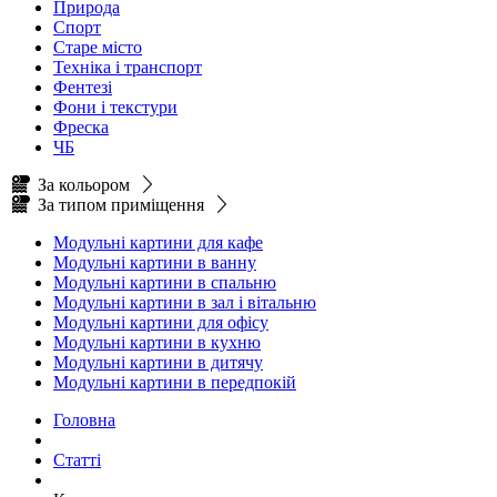
Природа
Спорт
Старе місто
Техніка і транспорт
Фентезі
Фони і текстури
Фреска
ЧБ
За кольором
За типом приміщення
Модульні картини для кафе
Модульні картини в ванну
Модульні картини в спальню
Модульні картини в зал і вітальню
Модульні картини для офісу
Модульні картини в кухню
Модульні картини в дитячу
Модульні картини в передпокій
Головна
Статті