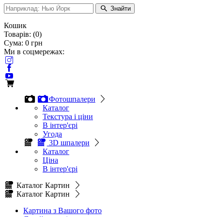
Знайти
Кошик
Товарів:
(
0
)
Сума:
0
грн
Ми в соцмережах:
Фотошпалери
Каталог
Текстура і ціни
В інтер'єрі
Угода
3D шпалери
Каталог
Ціна
В інтер'єрі
Каталог Картин
Каталог Картин
Картина з Вашого фото