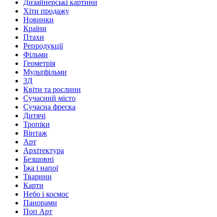
Дизайнерські картини
Хіти продажу
Новинки
Країни
Птахи
Репродукції
Фільми
Геометрія
Мультфільми
3Д
Квіти та рослини
Сучасний місто
Сучасна фреска
Дитячі
Тропіки
Вінтаж
Арт
Архітектура
Безшовні
Їжа і напої
Тварини
Карти
Небо і космос
Панорами
Поп Арт