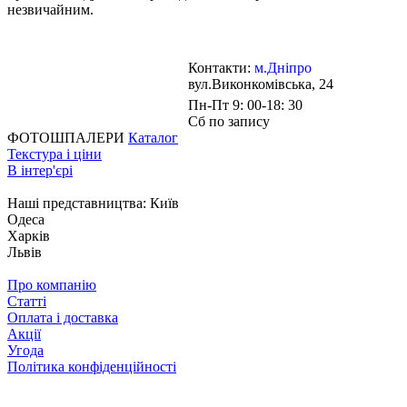
незвичайним.
Контакти:
м.Дніпро
вул.Виконкомівська, 24
Пн-Пт 9: 00-18: 30
Сб по запису
ФОТОШПАЛЕРИ
Каталог
Текстура і ціни
В інтер'єрі
Наші представництва:
Київ
Одеса
Харків
Львів
Про компанію
Статті
Оплата і доставка
Акції
Угода
Політика конфіденційності