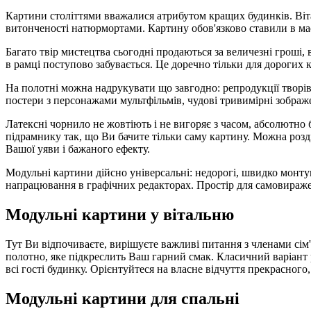
Картини століттями вважалися атрибутом кращих будинків. Віт
витонченості натюрмортами. Картину обов'язково ставили в ма
Багато твір мистецтва сьогодні продаються за величезні гроші,
в рамці поступово забувається. Це доречно тільки для дорогих 
На полотні можна надрукувати що завгодно: репродукції творів 
постери з персонажами мультфільмів, чудові тривимірні зображ
Латексні чорнило не жовтіють і не вигоряє з часом, абсолютно 
підрамнику так, що Ви бачите тільки саму картину. Можна розділ
Вашої уяви і бажаного ефекту.
Модульні картини дійсно універсальні: недорогі, швидко монтуют
напрацювання в графічних редакторах. Простір для самовиражен
Модульні картини у вітальню
Тут Ви відпочиваєте, вирішуєте важливі питання з членами сім'
полотно, яке підкреслить Ваш гарний смак. Класичний варіант р
всі гості будинку. Орієнтуйтеся на власне відчуття прекрасног
Модульні картини для спальні