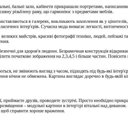
альні, бальні зали, кабінети прикрашали портретами, написани
сивну різьблену раму, що гармоніює з предметами меблів.
 виставляються в галереях, викликають захоплення як у цінителів
класичних інтер'єрів. Сучасна мода вимагає легкості, витонченост
великих майстрів, красиві фотографії техніки, людей, пейзажі та
ення.
безпечні для здоров'я людини. Безрамочная конструкція відкриває
ити початкове зображення на 2,3,4,5 і більше частин. Повісити м
ься, не змінюють вигляд з часом, підходять під будь-які інтер'єр
ня нічим не обмежена. Картина виглядає доречно в будь-якій кі
ї, приймаєте друзів, проводите зустрічі. Просто необхідно прикр
озміщення – модульні картини в інтер'єрі вітальні над диваном. Ц
о, щоб справити хороше враження.