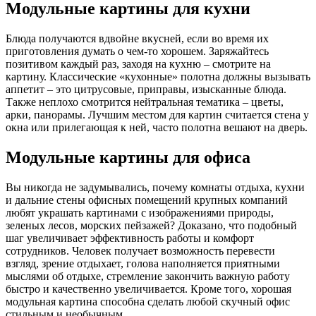
Модульные картины для кухни
Блюда получаются вдвойне вкусней, если во время их
приготовления думать о чем-то хорошем. Заряжайтесь
позитивом каждый раз, заходя на кухню – смотрите на
картину. Классические «кухонные» полотна должны вызывать
аппетит – это цитрусовые, приправы, изысканные блюда.
Также неплохо смотрится нейтральная тематика – цветы,
арки, панорамы. Лучшим местом для картин считается стена у
окна или прилегающая к ней, часто полотна вешают на дверь.
Модульные картины для офиса
Вы никогда не задумывались, почему комнаты отдыха, кухни
и дальние стены офисных помещений крупных компаний
любят украшать картинами с изображениями природы,
зеленых лесов, морских пейзажей? Доказано, что подобный
шаг увеличивает эффективность работы и комфорт
сотрудников. Человек получает возможность перевести
взгляд, зрение отдыхает, голова наполняется приятными
мыслями об отдыхе, стремление закончить важную работу
быстро и качественно увеличивается. Кроме того, хорошая
модульная картина способна сделать любой скучный офис
стильным и необычным.