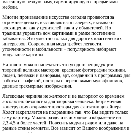
массивную резную раму, гармонирующую с предметами
мебели.
Многие произведение искусства сегодня продаются за
огромные деньги, выставляются в галереях, вызывают
восхищение как у ценителей, так и у обывателей. Но
традиция украшать дом картинами в рамке постепенно
забывается. Это уместно только для дорогих классических
интерьеров. Современная мода требует легкости,
утонченности и мобильности – популярность набирают
модульные картины.
На холсте можно напечатать что угодно: репродукции
творений великих мастеров, красивые фотографии техники,
людей, пейзажи и панорамы, арт, созданный в программах для
работы с графикой, постеры с персонажами мультфильмов,
дивные трехмерные изображения.
Латексные чернила не желтеют и не выгорают со временем,
абсолютно безопасны для здоровья человека. Безрамочная
конструкция открывает просторы для фантазии дизайнера.
Холст закрепляется на подрамнике так, что Вы видите только
саму картину. Можно разделить исходное изображение на
2,3,4,5 и более частей. Повесить модули рядом или даже на
разные стены комнаты. Все зависит от Вашего воображения и