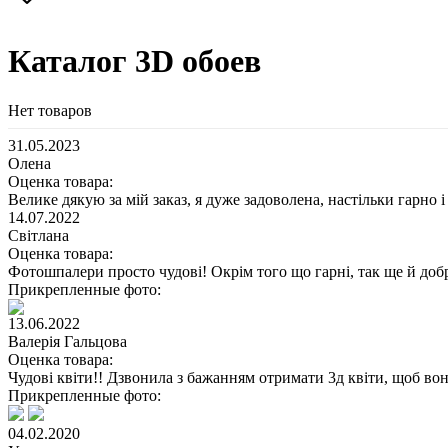
Каталог 3D обоев
Нет товаров
31.05.2023
Олена
Оценка товара:
Велике дякую за мій заказ, я дуже задоволена, настільки гарно і
14.07.2022
Світлана
Оценка товара:
Фотошпалери просто чудові! Окрім того що гарні, так ще й добр
Прикрепленные фото:
13.06.2022
Валерія Гальцова
Оценка товара:
Чудові квіти!! Дзвонила з бажанням отримати 3д квіти, щоб вон
Прикрепленные фото:
04.02.2020