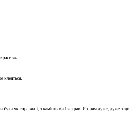
 красиво.
е клеяться.
и були як справжні, з камінцями і яскраві Я прям дуже, дуже зад