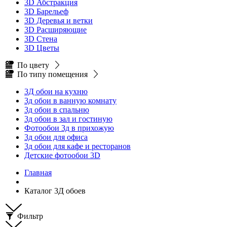
3D Абстракция
3D Барельеф
3D Деревья и ветки
3D Расширяющие
3D Стена
3D Цветы
По цвету
По типу помещения
3Д обои на кухню
3д обои в ванную комнату
3д обои в спальню
3д обои в зал и гостиную
Фотообои 3д в прихожую
3д обои для офиса
3д обои для кафе и ресторанов
Детские фотообои 3D
Главная
Каталог 3Д обоев
Фильтр