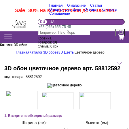
Главная
О магазине
Статьи
Sale -30% на все фотообои до 23.08.2026
Оплата и доставка
Отзывы
Контакты
Соглашение
RU
UA
+38 (063) 655-75-45
Корзина
Товаров:
(
0
)
Каталог 3D обои
Каталог 3D обои
Сумма:
0
грн
Главная
Каталог 3D обоев
3D Цветы
цветочное дерево
3D обои цветочное дерево арт. 58812592
код товара:
58812592
1. Введите необходимый размер:
Ширина (см):
Высота (см):