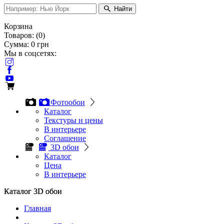
Найти
Корзина
Товаров:
(
0
)
Сумма:
0
грн
Мы в соцсетях:
Фотообои
Каталог
Текстуры и цены
В интерьере
Соглашение
3D обои
Каталог
Цена
В интерьере
Каталог 3D обои
Каталог 3D обои
Главная