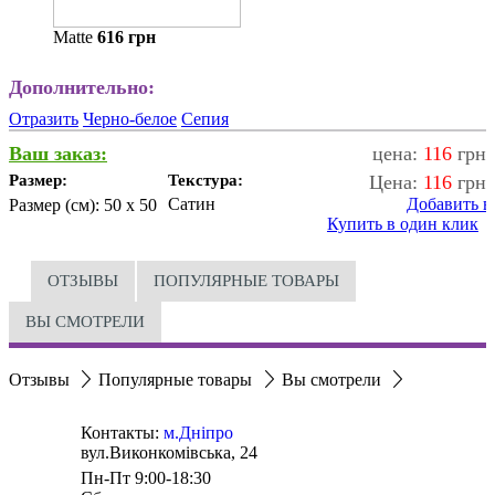
Matte
616
грн
Дополнительно:
Отразить
Черно-белое
Сепия
Ваш заказ:
цена:
116
грн
Размер:
Текстура:
Цена:
116
грн
Сатин
Добавить в
Размер (см):
50 x 50
Купить в один клик
ОТЗЫВЫ
ПОПУЛЯРНЫЕ ТОВАРЫ
ВЫ СМОТРЕЛИ
Отзывы
Популярные товары
Вы смотрели
Контакты:
м.Дніпро
вул.Виконкомівська, 24
Пн-Пт 9:00-18:30