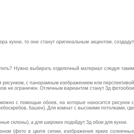
а кухни, то они станут оригинальным акцентом, создадут
стить?
Нужно выбирать отделочный материал следуя таки
м рисунком, с панорамным изображением или перспективой
нков не ограничен. Отличным вариантом станут
3д фотообо
 можно с помощью обоев, на которые наносится рисунок с
ебоскребов, башен). Для комнат с высокими потолками, где
ные склоны), а для широких подойдут
3д обои для кухни
.
тоном (фото в цвете сепии, изображения ярких солнечных