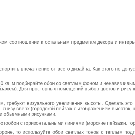
ом соотношении к остальным предметам декора и интерьер
спортить впечатление от всего дизайна. Как этого не допу
 кв. м подбирайте обои со светлым фоном и ненавязчивы
пейзажем). Для просторных помещений выбор цветов и рису
 м, требуют визуального увеличения высоты. Сделать это
снизу вверх (городской пейзаж с изображением высоток, н
 и объемными рисунками.
отообои с горизонтальными линиями (морские пейзажи, гор
ороне, то используйте обои светлых тонов с теплым под