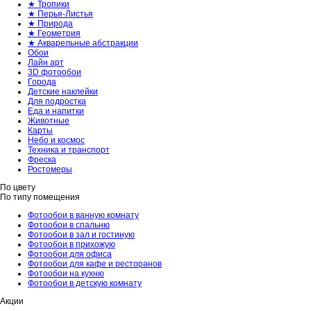
★ Тропики
★ Перья-Листья
★ Природа
★ Геометрия
★ Акварельные абстракции
Обои
Лайн арт
3D фотообои
Города
Детские наклейки
Для подростка
Еда и напитки
Животные
Карты
Небо и космос
Техника и транспорт
Фреска
Ростомеры
По цвету
По типу помещения
Фотообои в ванную комнату
Фотообои в спальню
Фотообои в зал и гостиную
Фотообои в прихожую
Фотообои для офиса
Фотообои для кафе и ресторанов
Фотообои на кухню
Фотообои в детскую комнату
Акции