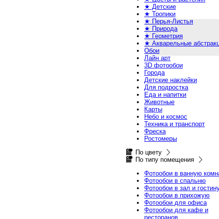
★ Детские
★ Тропики
★ Перья-Листья
★ Природа
★ Геометрия
★ Акварельные абстрак
Обои
Лайн арт
3D фотообои
Города
Детские наклейки
Для подростка
Еда и напитки
Животные
Карты
Небо и космос
Техника и транспорт
Фреска
Ростомеры
По цвету
По типу помещения
Фотообои в ванную комн
Фотообои в спальню
Фотообои в зал и гостин
Фотообои в прихожую
Фотообои для офиса
Фотообои для кафе и
ресторанов