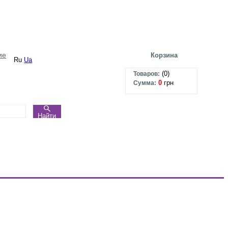
ие
Корзина
Ru
Ua
(
0
)
Товаров:
0
грн
Сумма:
Найти