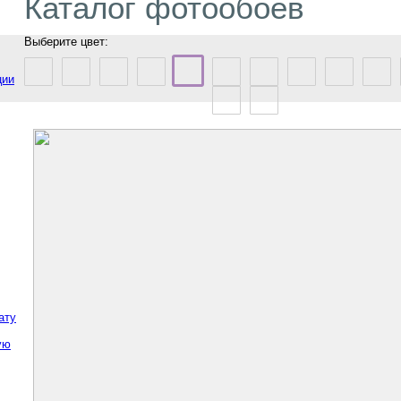
Каталог фотообоев
Выберите цвет:
ции
ату
ую