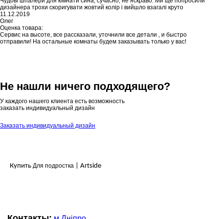
Чудові шпалери для кімнати сина, сучасно, не яскраво. Ми ще попросили
дизайнера трохи скоригувати жовтий колір і вийшло взагалі круто
11.12.2019
Олег
Оценка товара:
Сервис на высоте, все рассказали, уточнили все детали , и быстро
отправили! На остальные комнаты будем заказывать только у вас!
Не нашли ничего подходящего?
У каждого нашего клиента есть возможность
заказать индивидуальный дизайн
Заказать индивидуальный дизайн
Купить
Для подростка
| Artside
Контакты:
м.Дніпро