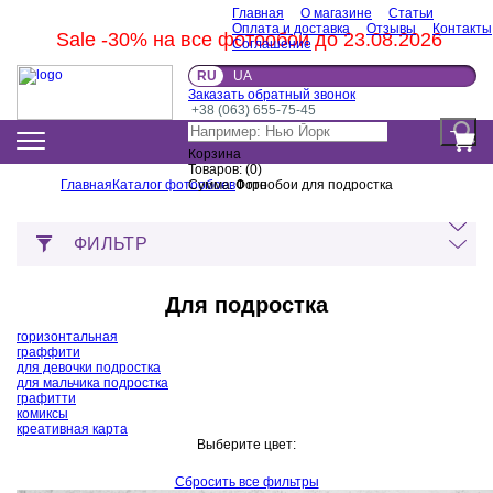
Главная
О магазине
Статьи
Оплата и доставка
Отзывы
Контакты
Sale -30% на все фотообои до 23.08.2026
Соглашение
RU
UA
Заказать обратный звонок
+38 (063) 655-75-45
Корзина
Товаров:
(
0
)
Главная
Каталог фотообоев
Сумма:
Фотообои для подростка
0
грн
ФИЛЬТР
Для подростка
горизонтальная
граффити
для девочки подростка
для мальчика подростка
графитти
комиксы
креативная карта
Выберите цвет:
Сбросить все фильтры