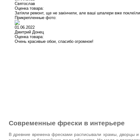
Святослав
Оценка товара:
Затіяли ремонт, ще не закінчили, але ваші шпалери вже поклеїли
Прикрепленные фото:
01.06.2022
Дмитрий Донец
Оценка товара:
Очень красивые обои, спасибо огромное!
У к
Современные фрески в интерьере
В древние времена фресками расписывали храмы, дворцы и св
могли только богатейшие люди общества. Но мода и прогресс