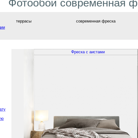
Фотообои современная ф
террасы
современная фреска
ции
ату
ую