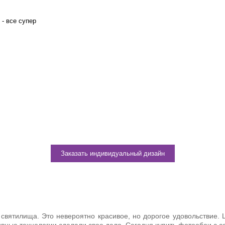
 - все супер
Не нашли ничего подходящего
аждого нашего клиента есть возможность заказать индивидуал
дизайн
Заказать индивидуальный дизайн
ятилища. Это невероятно красивое, но дорогое удовольствие. Ц
ивные технологии сделали свое дело. Сегодня купить фотообои с