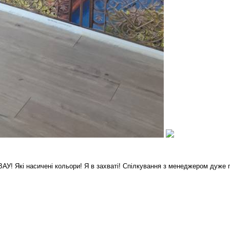
У! Які насичені кольори! Я в захваті! Спілкування з менеджером дуже 