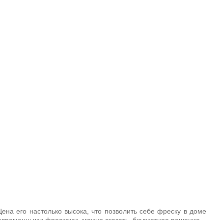
?
ьный
ена его настолько высока, что позволить себе фреску в доме
 современными фресками, можно сказать, бюджетное решение.