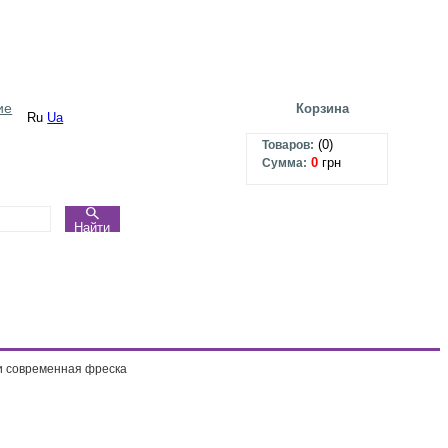
ие
Корзина
Ru
Ua
(
0
)
Товаров:
0
грн
Сумма:
Найти
 современная фреска