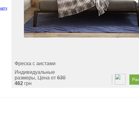
нату
Фреска с аистами
Индивидуальные
размеры, Цена от
630
Рас
462
грн