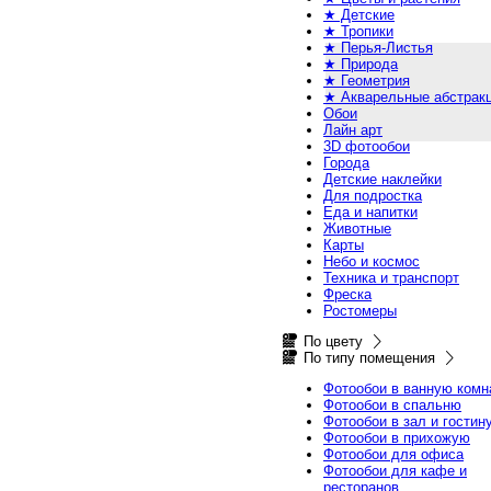
★ Детские
★ Тропики
★ Перья-Листья
★ Природа
★ Геометрия
★ Акварельные абстрак
Обои
Лайн арт
3D фотообои
Города
Детские наклейки
Для подростка
Еда и напитки
Животные
Карты
Небо и космос
Техника и транспорт
Фреска
Ростомеры
По цвету
По типу помещения
Фотообои в ванную комн
Фотообои в спальню
Фотообои в зал и гостин
Фотообои в прихожую
Фотообои для офиса
Фотообои для кафе и
ресторанов