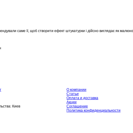
ендували саме її, щоб створити ефект штукатурки і дійсно виглядає як малюнок
н
г
О компании
Статьи
Оплата и доставка
Акции
ьства:
Киев
Соглашение
Политика конфиденциальности