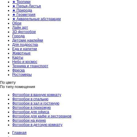
★ Тропики
★ Перья-Листья
★ Природа
★ Геометрия
★ Акварельные абстракции
Обои
Лайн арт
3D фотообои
Города
Детские наклейки
Для подростка
Еда и напитки
Животные
Карты
Небо и космос
Техника и транспорт
Фреска
Ростомеры
По цвету
По типу помещения
Фотообои в ванную комнату
Фотообои в спальню
Фотообои в зал и гостиную
Фотообои в прихожую
Фотообои для офиса
Фотообои для кафе и ресторанов
Фотообои на кухню
Фотообои в детскую комнату
Главная