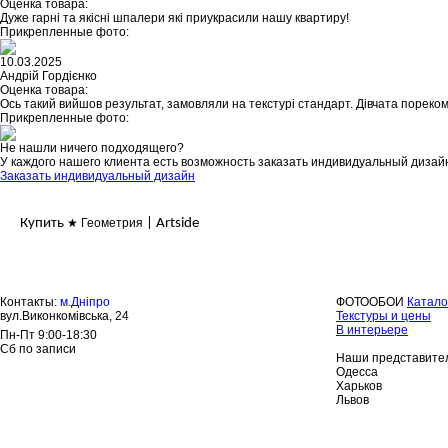
Оценка товара:
Дуже гарні та якісні шпалери які приукрасили нашу квартиру!
Прикрепленные фото:
10.03.2025
Андрій Гордієнко
Оценка товара:
Ось такий вийшов результат, замовляли на текстурі стандарт. Дівчата пореком
Прикрепленные фото:
Не нашли ничего подходящего?
У каждого нашего клиента есть возможность заказать индивидуальный дизай
Заказать индивидуальный дизайн
Купить
★ Геометрия
| Artside
Контакты:
м.Дніпро
ФОТООБОИ
Катало
вул.Виконкомівська, 24
Текстуры и цены
В интерьере
Пн-Пт 9:00-18:30
Сб по записи
Наши представител
Одесса
Харьков
Львов