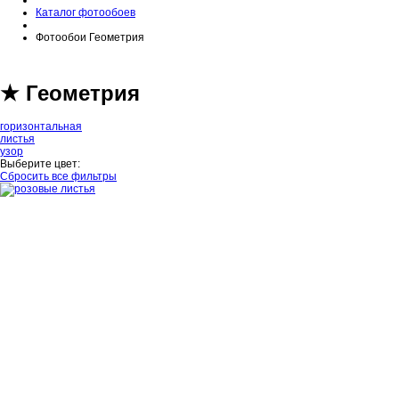
Каталог фотообоев
Фотообои Геометрия
★ Геометрия
горизонтальная
листья
узор
Выберите цвет:
Сбросить все фильтры