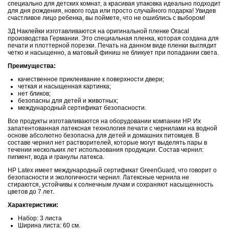
специально для детских комнат, а красивая упаковка идеально подходит
для дня рождения, нового года или просто случайного подарка! Увидев
счастливое лицо ребенка, вы поймете, что не ошиблись с выбором!
3Д Наклейки изготавливаются на оригинальной пленке Oracal
производства Германии. Это специальная пленка, которая создана для
печати и плоттерной порезки. Печать на данном виде пленки выглядит
четко и насыщенно, а матовый финиш не бликует при попадании света.
Преимущества:
качественное приклеивание к поверхности двери;
четкая и насыщенная картинка;
нет бликов;
безопасны для детей и животных;
международный сертификат безопасности.
Все продукты изготавливаются на оборудовании компании НР. Их
запатентованная латексная технология печати с чернилами на водной
основе абсолютно безопасна для детей и домашних питомцев. В
составе чернил нет растворителей, которые могут выделять пары в
течении нескольких лет использования продукции. Состав чернил:
пигмент, вода и гранулы латекса.
HP Latex имеет международный сертификат GreenGuard, что говорит о
безопасности и экологичности чернил. Латексные чернила не
стираются, устойчивы к солнечным лучам и сохраняют насыщенность
цветов до 7 лет.
Характеристики:
Набор: 3 листа
Ширина листа: 60 см.