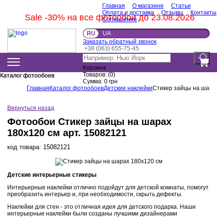
Главная
О магазине
Статьи
Оплата и доставка
Отзывы
Контакты
Sale -30% на все фотообои до 23.08.2026
Соглашение
RU
UA
Заказать обратный звонок
+38 (063) 655-75-45
Корзина
Товаров:
(
0
)
Каталог фотообоев
Каталог фотообоев
Сумма:
0
грн
Главная
Каталог фотообоев
Детские наклейки
Стикер зайцы на шара
Вернуться назад
Фотообои Стикер зайцы на шарах
180х120 см арт. 15082121
код товара:
15082121
Детские интерьерные стикеры
Интерьерные наклейки отлично подойдут для детской комнаты, помогут
преобразить интерьер и, при необходимости, скрыть дефекты.
Наклейки для стен - это отличная идея для детского подарка. Наши
интерьерные наклейки были созданы лучшими дизайнерами