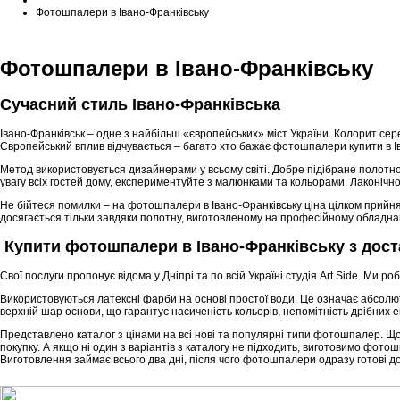
Фотошпалери в Івано-Франківську
Фотошпалери в Івано-Франківську
Сучасний стиль Івано-Франківська
Івано-Франківськ – одне з найбільш «європейських» міст України. Колорит сер
Європейський вплив відчувається – багато хто бажає фотошпалери купити в І
Метод використовується дизайнерами у всьому світі. Добре підібране полотно
увагу всіх гостей дому, експериментуйте з малюнками та кольорами. Лаконіч
Не бійтеся помилки – на фотошпалери в Івано-Франківську ціна цілком прийн
досягається тільки завдяки полотну, виготовленому на професійному обладнанн
Купити фотошпалери в Івано-Франківську з дос
Свої послуги пропонує відома у Дніпрі та по всій Україні студія Art Side. Ми 
Використовуються латексні фарби на основі простої води. Це означає абсолю
верхній шар основи, що гарантує насиченість кольорів, непомітність дрібних 
Представлено каталог з цінами на всі нові та популярні типи фотошпалер. Що
покупку. А якщо ні один з варіантів з каталогу не підходить, виготовимо фот
Виготовлення займає всього два дні, після чого фотошпалери одразу готові д