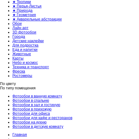
★ Тропики
★ Перья-Листья
★ Природа
★ Геометрия
★ Акварельные абстракции
Обои
Лайн арт
3D фотообои
Города
Детские наклейки
Для подростка
Еда и напитки
Животные
Карты
Небо и космос
Техника и транспорт
Фреска
Ростомеры
По цвету
По типу помещения
Фотообои в ванную комнату
Фотообои в спальню
Фотообои в зал и гостиную
Фотообои в прихожую
Фотообои для офиса
Фотообои для кафе и ресторанов
Фотообои на кухню
Фотообои в детскую комнату
Главная