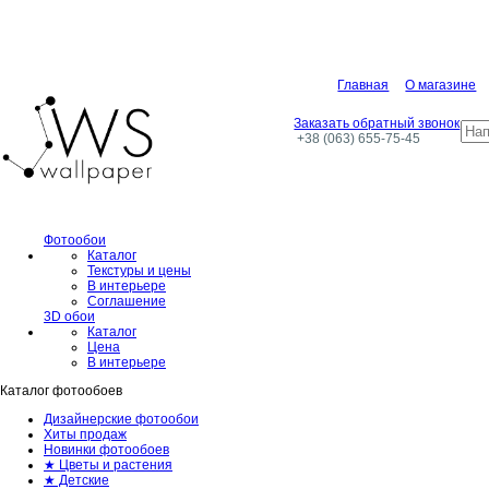
Главная
О магазине
Заказать обратный звонок
+38 (063) 655-75-45
Фотообои
Каталог
Текстуры и цены
В интерьере
Соглашение
3D обои
Каталог
Цена
В интерьере
Каталог фотообоев
Дизайнерские фотообои
Хиты продаж
Новинки фотообоев
★ Цветы и растения
★ Детские