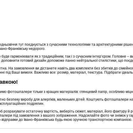
едньовіччя тут поєднується з сучасними технологіями та архітектурними рішен
вано-Франківську недорого.
 буде гармоніювати як з традиційним, так і з сучасним інтер’єром. Головне 
но доповнити готовий дизайн допоможе панно нейтральної стилістики, що поєд
ятна. На замовлення ви дістанете навіть два комплекти без збитків до сімей
і під Ваші вимоги. Важливо все: розмір, матеріал, текстура. Підібрати ідеал
тавкою!
робимо фотошпалери тільки з кращих матеріалів: глянцевий папір, особливо міцн
тно безпеку виробу для алергіків, маленьких дітей. Коштують фотошпалери на
експлуатаційних подряпин.
б розрахувати остаточну вартість, виберіть сюжет, матеріал, його фактуру й 
ошпалери під замовлення з вашого зображення. Надсилайте фото чи знімок у гар
о відправки до Івано-Франківська будь-якою зручною транспортною компанією.