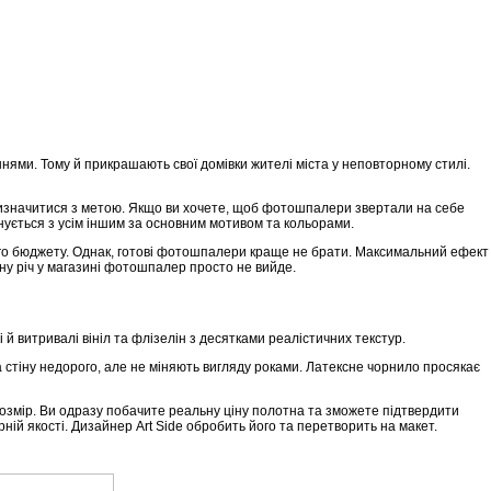
нями. Тому й прикрашають свої домівки жителі міста у неповторному стилі.
– визначитися з метою. Якщо ви хочете, щоб фотошпалери звертали на себе
нується з усім іншим за основним мотивом та кольорами.
ного бюджету. Однак, готові фотошпалери краще не брати. Максимальний ефект
ьну річ у магазині фотошпалер просто не вийде.
і й витривалі вініл та флізелін з десятками реалістичних текстур.
 стіну недорого, але не міняють вигляду роками. Латексне чорнило просякає
розмір. Ви одразу побачите реальну ціну полотна та зможете підтвердити
ній якості. Дизайнер Art Side обробить його та перетворить на макет.