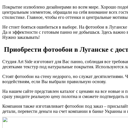
Покрытие излюблено дизайнерами во всем мире. Хорошо подобр
центральным элементом, обращали на себя внимание всех гос
стилистике. Главное, чтобы его оттенки и центральные мотив
Не стоит бояться ошибиться в выборе. На фотообои в Луганске 
Да и эффектности с готовым панно не добьешься. Здесь важно в
Нужно заказывать!
Приобрести фотообои в Луганске с дос
Студия Art Side изготовит для Вас панно, соблюдая все требо
десятками текстур под натуральные покрытия. Используются ла
Стоят фотообои на стену недорого, но служат десятилетиями.
воздействиям, если Вы выбрали правильную основу.
На нашем сайте представлен каталог с ценами на все новые и 
сразу увидите реальную цену полотна и сможете подтвердить п
Компания также изготавливает фотообои под заказ – присылайте
детали, перевести деньги на счет компании в банке Украины и