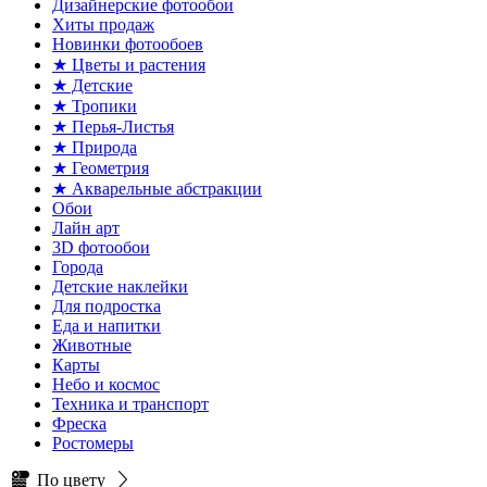
Дизайнерские фотообои
Хиты продаж
Новинки фотообоев
★ Цветы и растения
★ Детские
★ Тропики
★ Перья-Листья
★ Природа
★ Геометрия
★ Акварельные абстракции
Обои
Лайн арт
3D фотообои
Города
Детские наклейки
Для подростка
Еда и напитки
Животные
Карты
Небо и космос
Техника и транспорт
Фреска
Ростомеры
По цвету