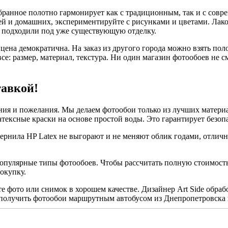
анное полотно гармонирует как с традиционным, так и с совре
тей и домашних, экспериментируйте с рисунками и цветами. Ла
ы подходили под уже существующую отделку.
цена демократична. На заказ из другого города можно взять поло
се: размер, материал, текстура. Ни один магазин фотообоев не 
тавкой!
вания и пожелания. Мы делаем фотообои только из лучших матери
тексные краски на основе простой воды. Это гарантирует безопа
 Чернила HP Latex не выгорают и не меняют облик годами, отли
популярные типы фотообоев. Чтобы рассчитать полную стоимость 
окупку.
 фото или снимок в хорошем качестве. Дизайнер Art Side обработ
 получить фотообои маршрутным автобусом из Днепропетровска в