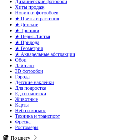
Дизайнерские фотообои
Хиты продаж
Новинки фотообоев
★ Цветы и растения
★ Детские
★ Тропики
★ Перья-Листья
★ Природа
★ Геометрия
★ Акварельные абстракции
Обои
Лайн арт
3D фотообои
Города
Детские наклейки
Для подростка
Еда и напитки
Животные
Карты
Небо и космос
Техника и транспорт
Фреска
Ростомеры
По цвету