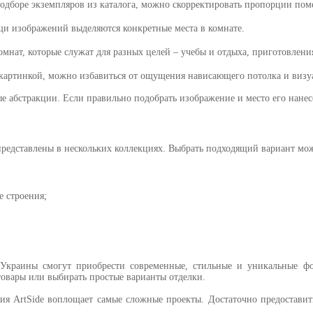
подборе экземпляров из каталога, можно скорректировать пропорции по
щи изображений выделяются конкретные места в комнате.
мнат, которые служат для разных целей – учебы и отдыха, приготовлен
 картинкой, можно избавиться от ощущения нависающего потолка и визу
е абстракции. Если правильно подобрать изображение и место его нанес
 представлены в нескольких коллекциях. Выбрать подходящий вариант мо
е строения;
 Украины смогут приобрести современные, стильные и уникальные ф
товары или выбирать простые варианты отделки.
ия ArtSide воплощает самые сложные проекты. Достаточно предоставить