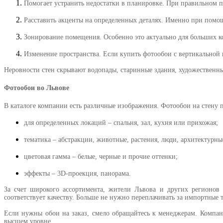
Помогает устранить недостатки в планировке. При правильном 
Расставить акценты на определенных деталях. Именно при помо
Зонирование помещения. Особенно это актуально для больших ко
Изменение пространства. Если купить фотообои с вертикальной
Неровности стен скрывают водопады, старинные здания, художественны
Фотообои во Львове
В каталоге компании есть различные изображения. Фотообои на стену
для определенных локаций – спальня, зал, кухня или прихожая;
тематика – абстракции, животные, растения, люди, архитектурны
цветовая гамма – белые, черные и прочие оттенки;
эффекты – 3D-проекция, панорама.
За счет широкого ассортимента, жители Львова и других регионов
соответствует качеству. Больше не нужно переплачивать за импортные 
Если нужны обои на заказ, смело обращайтесь к менеджерам. Компан
высшем уровне.