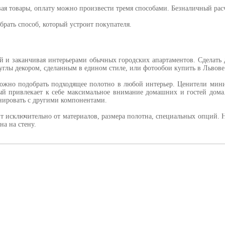
ывая товары, оплату можно произвести тремя способами. Безналичный ра
брать способ, который устроит покупателя.
й и заканчивая интерьерами обычных городских апартаментов. Сделать
углы декором, сделанным в едином стиле, или фотообои купить в Львове
можно подобрать подходящее полотно в любой интерьер. Ценители мини
рый привлекает к себе максимальное внимание домашних и гостей дома
нировать с другими компонентами.
т исключительно от материалов, размера полотна, специальных опций. Н
на на стену.