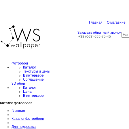
Главная
О магазине
Заказать обратный звонок
+38 (063) 655-75-45
Фотообои
Каталог
Текстуры и цены
В интерьере
Соглашение
3D обои
Каталог
Цена
В интерьере
Каталог фотообоев
Каталог фотообоев
Главная
Каталог фотообоев
Для подростка