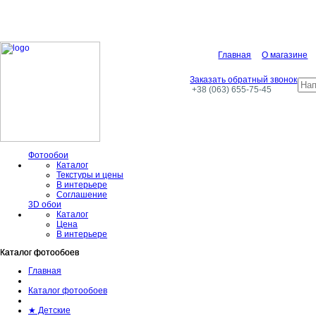
Главная
О магазине
Заказать обратный звонок
+38 (063) 655-75-45
Фотообои
Каталог
Текстуры и цены
В интерьере
Соглашение
3D обои
Каталог
Цена
В интерьере
Каталог фотообоев
Каталог фотообоев
Главная
Каталог фотообоев
★ Детские