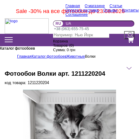
Главная
О магазине
Статьи
Sale -30% на все фотообои до 23.08.2026
Оплата и доставка
Отзывы
Контакты
Соглашение
RU
UA
+38 (063) 655-75-45
Корзина
Товаров:
(
0
)
Каталог фотообоев
Каталог фотообоев
Сумма:
0
грн
Главная
Каталог фотообоев
Животные
Волки
Фотообои Волки арт. 1211220204
код товара:
1211220204