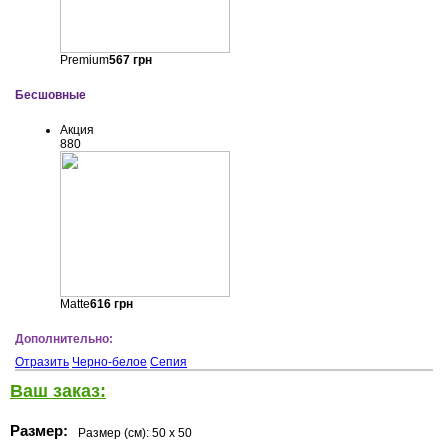
Premium
567
грн
Бесшовные
Акция
880
Matte
616
грн
Дополнительно:
Отразить
Черно-белое
Сепия
Ваш заказ:
Размер:
Размер (см):
50 x 50