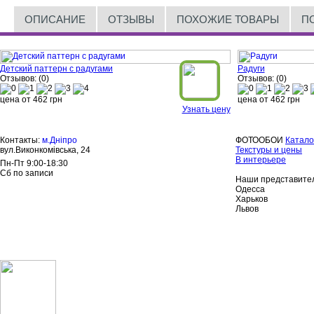
ОПИСАНИЕ
ОТЗЫВЫ
ПОХОЖИЕ ТОВАРЫ
П
Детский паттерн с радугами
Радуги
Отзывов: (0)
Отзывов: (0)
цена от
462
грн
цена от
462
грн
Узнать цену
Контакты:
м.Дніпро
ФОТООБОИ
Катало
вул.Виконкомівська, 24
Текстуры и цены
В интерьере
Пн-Пт 9:00-18:30
Сб по записи
Наши представител
Одесса
Харьков
Львов