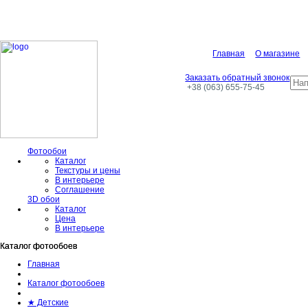
Главная
О магазине
Заказать обратный звонок
+38 (063) 655-75-45
Фотообои
Каталог
Текстуры и цены
В интерьере
Соглашение
3D обои
Каталог
Цена
В интерьере
Каталог фотообоев
Каталог фотообоев
Главная
Каталог фотообоев
★ Детские