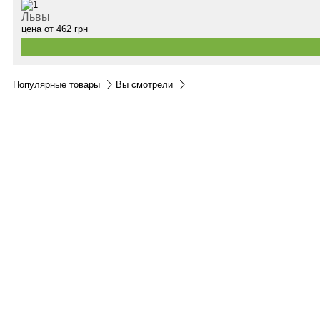
Львы
цена от
462
грн
Популярные товары
Вы смотрели
Контакты:
м.Дніпро
вул.Виконкомівська, 24
Пн-Пт 9:00-18:30
Сб по записи