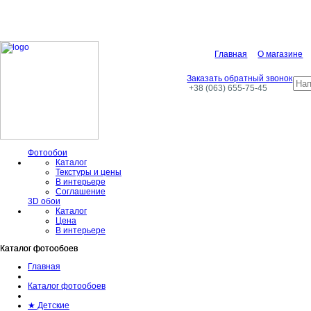
Главная
О магазине
Заказать обратный звонок
+38 (063) 655-75-45
Фотообои
Каталог
Текстуры и цены
В интерьере
Соглашение
3D обои
Каталог
Цена
В интерьере
Каталог фотообоев
Каталог фотообоев
Главная
Каталог фотообоев
★ Детские