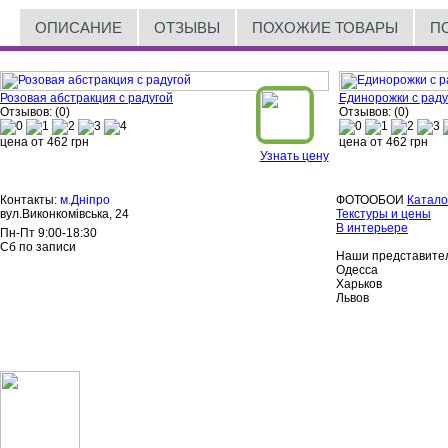
ОПИСАНИЕ
ОТЗЫВЫ
ПОХОЖИЕ ТОВАРЫ
П
Розовая абстракция с радугой
Единорожки с раду
Отзывов: (0)
Отзывов: (0)
цена от
462
грн
цена от
462
грн
Узнать цену
Контакты:
м.Дніпро
ФОТООБОИ
Катало
вул.Виконкомівська, 24
Текстуры и цены
В интерьере
Пн-Пт 9:00-18:30
Сб по записи
Наши представител
Одесса
Харьков
Львов