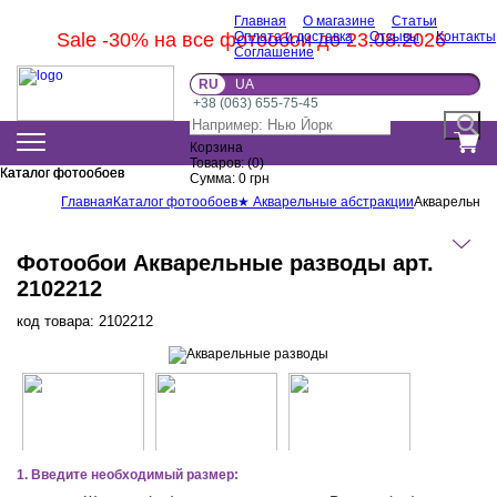
Главная
О магазине
Статьи
Sale -30% на все фотообои до 23.08.2026
Оплата и доставка
Отзывы
Контакты
Соглашение
RU
UA
+38 (063) 655-75-45
Корзина
Товаров:
(
0
)
Каталог фотообоев
Каталог фотообоев
Сумма:
0
грн
Главная
Каталог фотообоев
★ Акварельные абстракции
Акварельные
Фотообои Акварельные разводы арт.
2102212
код товара:
2102212
1. Введите необходимый размер: