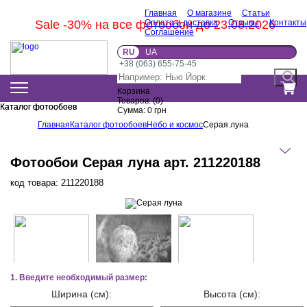
Главная
О магазине
Статьи
Sale -30% на все фотообои до 23.08.2026
Оплата и доставка
Отзывы
Контакты
Соглашение
RU
UA
+38 (063) 655-75-45
Корзина
Товаров:
(
0
)
Каталог фотообоев
Каталог фотообоев
Сумма:
0
грн
Главная
Каталог фотообоев
Небо и космос
Серая луна
Фотообои Серая луна арт. 211220188
код товара:
211220188
1. Введите необходимый размер:
Ширина (см):
Высота (см):