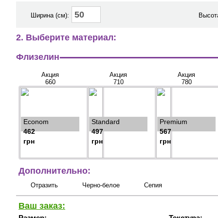
Ширина (см):
Высота
2. Выберите материал:
Флизелин
Акция
Акция
Акция
660
710
780
Econom
Standard
Premium
462
497
567
грн
грн
грн
Дополнительно:
Отразить
Черно-белое
Сепия
Ваш заказ:
Размер:
Текстура: