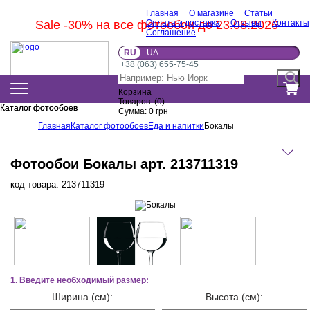
Главная
О магазине
Статьи
Sale -30% на все фотообои до 23.08.2026
Оплата и доставка
Отзывы
Контакты
Соглашение
RU
UA
+38 (063) 655-75-45
Корзина
Товаров:
(
0
)
Каталог фотообоев
Каталог фотообоев
Сумма:
0
грн
Главная
Каталог фотообоев
Еда и напитки
Бокалы
Фотообои Бокалы арт. 213711319
код товара:
213711319
1. Введите необходимый размер:
Ширина (см):
Высота (см):