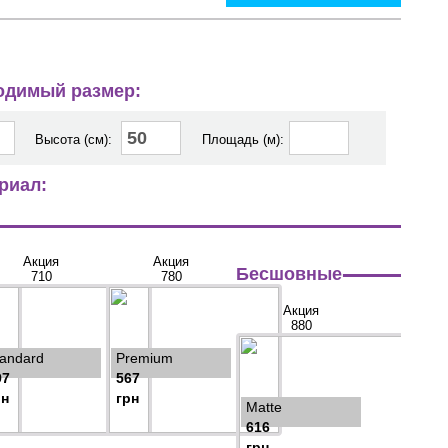
ходимый размер:
Высота (см):
Площадь (м):
риал:
Акция
Акция
Бесшовные
710
780
Акция
880
tandard
Premium
97
567
рн
грн
Matte
616
грн