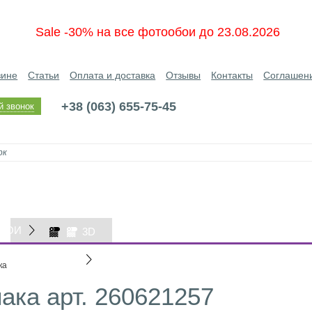
Sale -30% на все фотообои до 23.08.2026
зине
Статьи
Оплата и доставка
Отзывы
Контакты
Соглашен
+38 (063) 655-75-45
й звонок
БОИ
3D
ОБОИ
ка
ка арт. 260621257