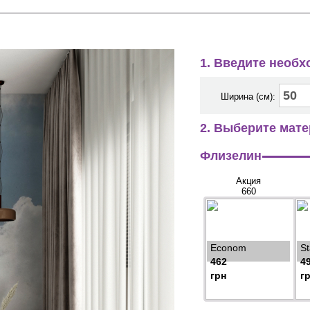
1. Введите необ
Ширина (см):
2. Выберите мате
Флизелин
Акция
660
Econom
S
462
4
грн
г