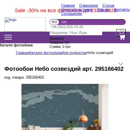
Главная
О магазине
Статьи
Sale -30% на все фотообои до 23.08.2026
Оплата и доставка
Отзывы
Контакты
Соглашение
RU
UA
+38 (063) 655-75-45
Корзина
Товаров:
(
0
)
Каталог фотообоев
Каталог фотообоев
Сумма:
0
грн
Главная
Каталог фотообоев
Для подростка
Небо созвездий
Фотообои Небо созвездий арт. 295166402
код товара:
295166402