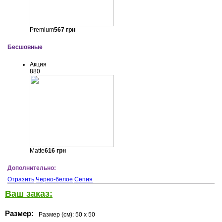
Premium
567
грн
Бесшовные
Акция
880
Matte
616
грн
Дополнительно:
Отразить
Черно-белое
Сепия
Ваш заказ:
Размер:
Размер (см):
50 x 50