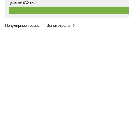
цена от
462
грн
Популярные товары
Вы смотрели
Контакты:
м.Дніпро
вул.Виконкомівська, 24
Пн-Пт 9:00-18:30
Сб по записи