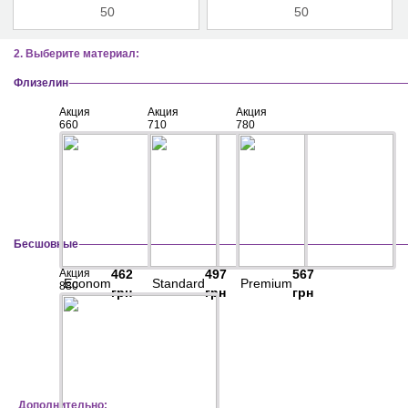
2. Выберите материал:
Флизелин
Акция
Акция
Акция
660
710
780
Бесшовные
Акция
462
497
567
Econom
Standard
Premium
880
грн
грн
грн
Дополнительно: