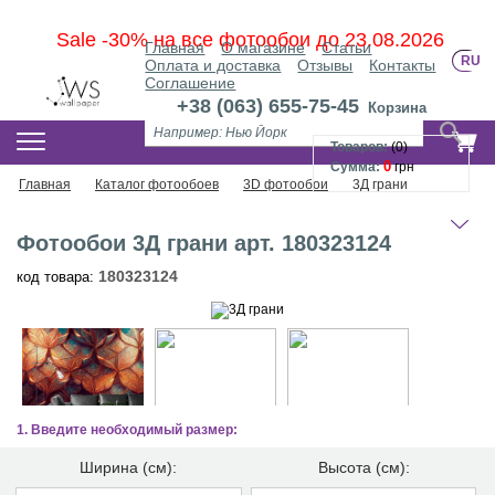
Sale -30% на все фотообои до 23.08.2026
Главная
О магазине
Статьи
RU
Оплата и доставка
Отзывы
Контакты
Соглашение
+38 (063) 655-75-45
Корзина
КАТАЛОГ ФОТООБОЕВ
Товаров:
(
0
)
0
Сумма:
грн
Главная
Каталог фотообоев
3D фотообои
3Д грани
Фотообои 3Д грани арт. 180323124
180323124
код товара:
1. Введите необходимый размер:
Ширина (см):
Высота (см):