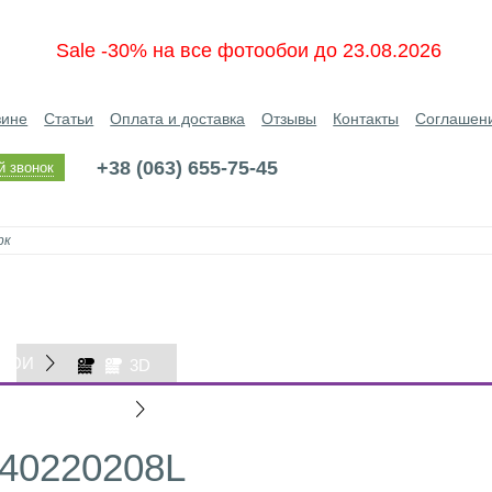
Sale -30% на все фотообои до 23.08.2026
зине
Статьи
Оплата и доставка
Отзывы
Контакты
Соглашен
+38 (063) 655-75-45
й звонок
БОИ
3D
ОБОИ
040220208L