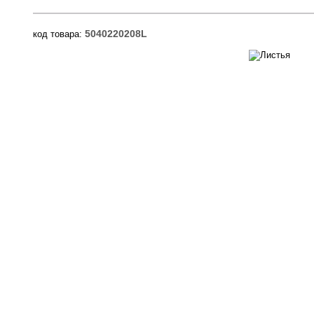
5040220208L
код товара: