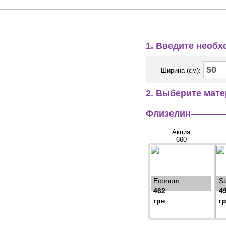
1. Введите необ
Ширина (см):
2. Выберите мате
Флизелин
Акция
660
Econom
S
462
4
грн
г