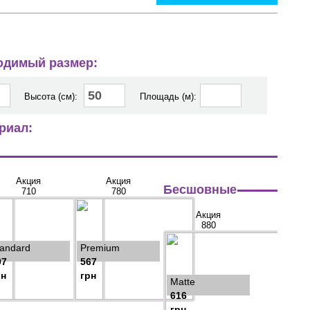
ходимый размер:
Высота (см):
Площадь (м):
риал:
Акция
Акция
Бесшовные
710
780
Акция
880
tandard
Premium
97
567
рн
грн
Matte
616
грн