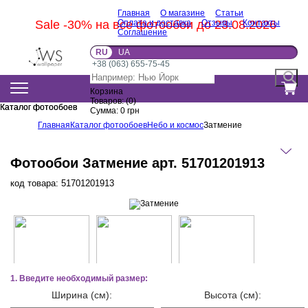
Главная
О магазине
Статьи
Sale -30% на все фотообои до 23.08.2026
Оплата и доставка
Отзывы
Контакты
Соглашение
RU
UA
+38 (063) 655-75-45
Корзина
Товаров:
(
0
)
Каталог фотообоев
Каталог фотообоев
Сумма:
0
грн
Главная
Каталог фотообоев
Небо и космос
Затмение
Фотообои Затмение арт. 51701201913
код товара:
51701201913
1. Введите необходимый размер:
Ширина (см):
Высота (см):