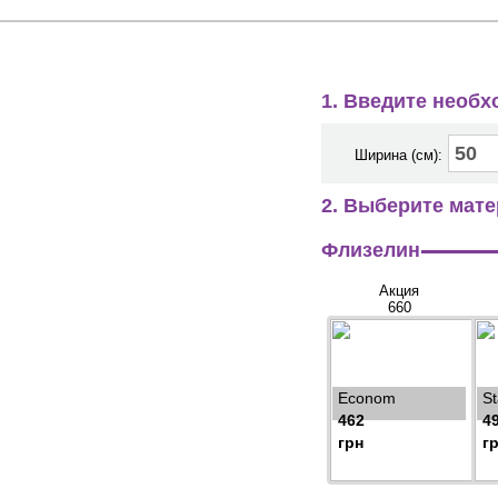
1. Введите необ
Ширина (см):
2. Выберите мате
Флизелин
Акция
660
Econom
S
462
4
грн
г