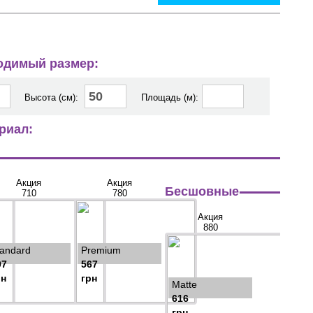
ходимый размер:
Высота (см):
Площадь (м):
риал:
Акция
Акция
Бесшовные
710
780
Акция
880
tandard
Premium
97
567
рн
грн
Matte
616
грн