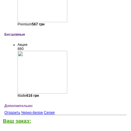
Premium
567
грн
Бесшовные
Акция
880
Matte
616
грн
Дополнительно:
Отразить
Черно-белое
Сепия
Ваш заказ: