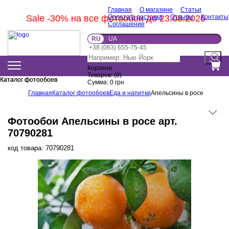
Главная
О магазине
Статьи
Sale -30% на все фотообои до 23.08.2026
Оплата и доставка
Отзывы
Контакты
Соглашение
RU
UA
+38 (063) 655-75-45
Корзина
Товаров:
(
0
)
Каталог фотообоев
Каталог фотообоев
Сумма:
0
грн
Главная
Каталог фотообоев
Еда и напитки
Апельсины в росе
Фотообои Апельсины в росе арт.
70790281
код товара:
70790281