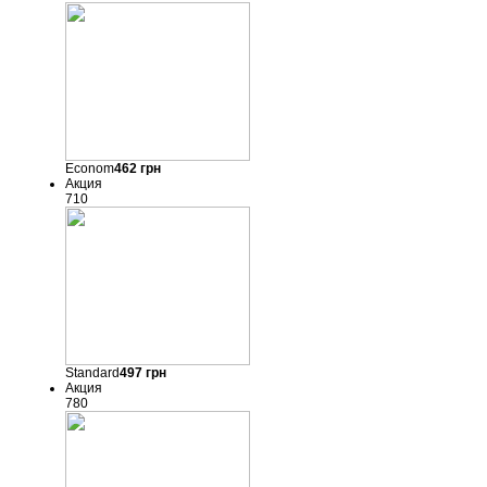
Econom
462
грн
Акция
710
Standard
497
грн
Акция
780