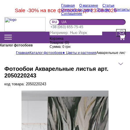
Главная
О магазине
Статьи
Sale -30% на все фотообои до 23.08.2026
Оплата и доставка
Отзывы
Контакты
Соглашение
RU
UA
+38 (063) 655-75-45
Корзина
Товаров:
(
0
)
Каталог фотообоев
Каталог фотообоев
Сумма:
0
грн
Главная
Каталог фотообоев
★ Цветы и растения
Акварельные листь
Фотообои Акварельные листья арт.
2050220243
код товара:
2050220243