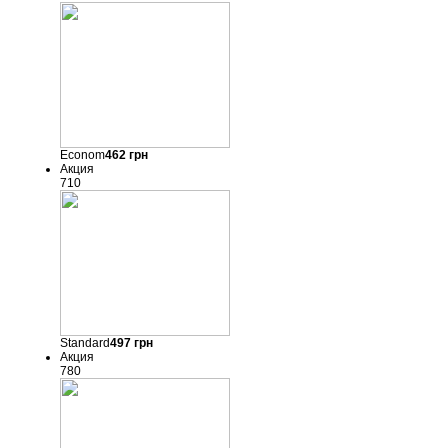
Econom
462
грн
Акция
710
Standard
497
грн
Акция
780