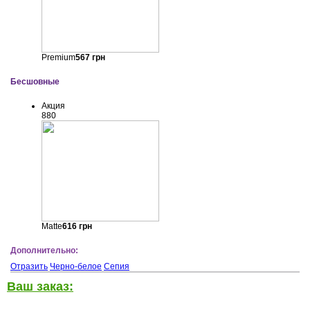
Premium
567
грн
Бесшовные
Акция
880
Matte
616
грн
Дополнительно:
Отразить
Черно-белое
Сепия
Ваш заказ: