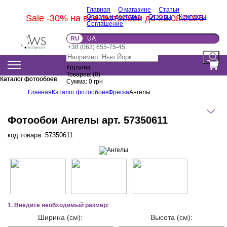
Главная
О магазине
Статьи
Sale -30% на все фотообои до 23.08.2026
Оплата и доставка
Отзывы
Контакты
Соглашение
RU
UA
+38 (063) 655-75-45
Корзина
Товаров:
(
0
)
Каталог фотообоев
Каталог фотообоев
Сумма:
0
грн
Главная
Каталог фотообоев
Фреска
Ангелы
Фотообои Ангелы арт. 57350611
код товара:
57350611
1. Введите необходимый размер:
Ширина (см):
Высота (см):