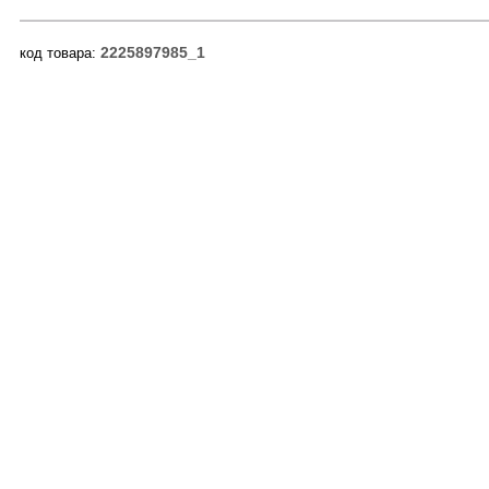
2225897985_1
код товара: