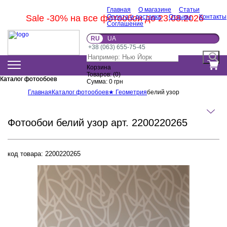
Главная
О магазине
Статьи
Sale -30% на все фотообои до 23.08.2026
Оплата и доставка
Отзывы
Контакты
Соглашение
RU
UA
+38 (063) 655-75-45
Корзина
Товаров:
(
0
)
Каталог фотообоев
Каталог фотообоев
Сумма:
0
грн
Главная
Каталог фотообоев
★ Геометрия
белий узор
Фотообои белий узор арт. 2200220265
код товара:
2200220265