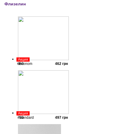
Флизелин
Акция
660
Econom
462
грн
Акция
710
Standard
497
грн