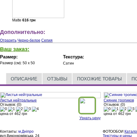
Matte
616
грн
Дополнительно:
Отразить
Черно-белое
Сепия
Ваш заказ:
Размер:
Текстура:
Размер (см):
50 x 50
Сатин
ОПИСАНИЕ
ОТЗЫВЫ
ПОХОЖИЕ ТОВАРЫ
П
Листья нейтральные
Сияние тропиков
Отзывов: (0)
Отзывов: (0)
цена от
462
грн
цена от
462
грн
Узнать цену
Контакты:
м.Дніпро
ФОТООБОИ
Катало
вул.Виконкомівська, 24
Текстуры и цены