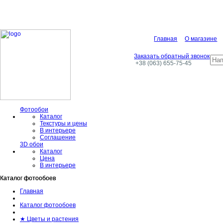
Главная
О магазине
Заказать обратный звонок
+38 (063) 655-75-45
Фотообои
Каталог
Текстуры и цены
В интерьере
Соглашение
3D обои
Каталог
Цена
В интерьере
Каталог фотообоев
Каталог фотообоев
Главная
Каталог фотообоев
★ Цветы и растения