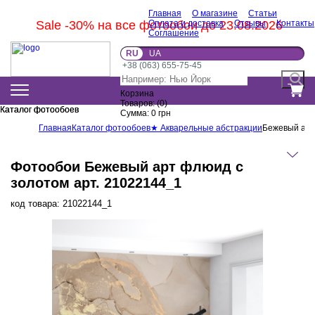
Главная
О магазине
Статьи
Sale -30% на все фотообои до 23.08.2026
Оплата и доставка
Отзывы
Контакты
Соглашение
RU
UA
+38 (063) 655-75-45
Корзина
Товаров:
(
0
)
Каталог фотообоев
Каталог фотообоев
Сумма:
0
грн
Главная
Каталог фотообоев
★ Акварельные абстракции
Бежевый арт
Фотообои Бежевый арт флюид с
золотом арт. 21022144_1
код товара:
21022144_1