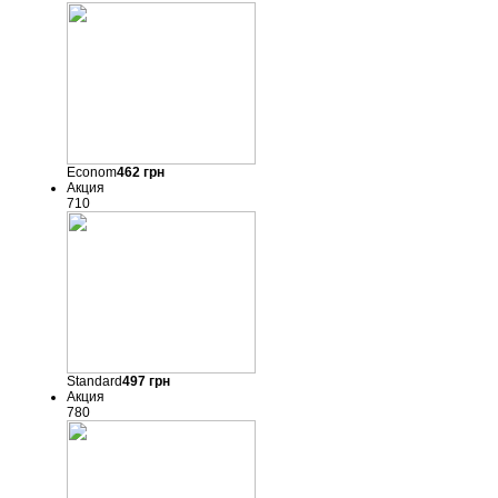
Econom
462
грн
Акция
710
Standard
497
грн
Акция
780