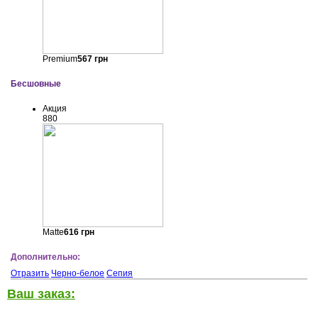
Premium
567
грн
Бесшовные
Акция
880
Matte
616
грн
Дополнительно:
Отразить
Черно-белое
Сепия
Ваш заказ: