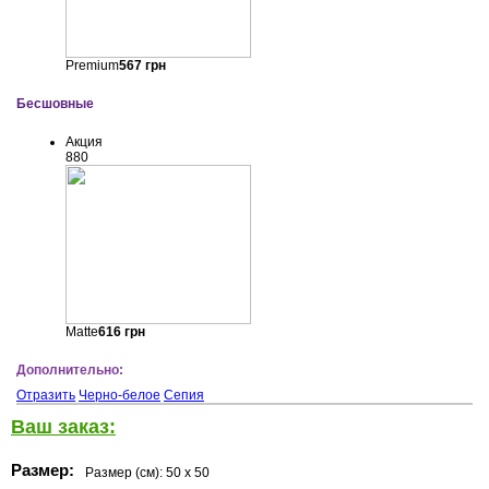
Premium
567
грн
Бесшовные
Акция
880
Matte
616
грн
Дополнительно:
Отразить
Черно-белое
Сепия
Ваш заказ:
Размер:
Размер (см):
50 x 50