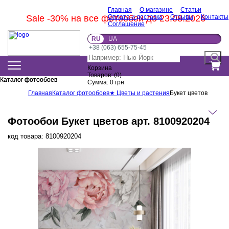
Главная
О магазине
Статьи
Sale -30% на все фотообои до 23.08.2026
Оплата и доставка
Отзывы
Контакты
Соглашение
RU
UA
+38 (063) 655-75-45
Корзина
Товаров:
(
0
)
Каталог фотообоев
Каталог фотообоев
Сумма:
0
грн
Главная
Каталог фотообоев
★ Цветы и растения
Букет цветов
Фотообои Букет цветов арт. 8100920204
код товара:
8100920204