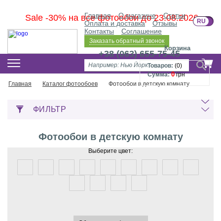
Главная
О магазине
Статьи
Sale -30% на все фотообои до 23.08.2026
RU
U
Оплата и доставка
Отзывы
Контакты
Соглашение
Заказать обратный звонок
Корзина
+38 (063) 655-75-45
Товаров:
(
0
)
0
Сумма:
грн
Главная
Каталог фотообоев
Фотообои в детскую комнату
ФИЛЬТР
Фотообои в детскую комнату
Выберите цвет: