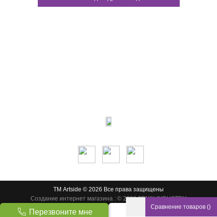
Контакты:
м.Дніпро
вул.Виконкомівська, 24
Пн-Пт 9:00-18:30
Сб по записи
Мы в соцсетях:
ТМ Artside © 2026 Все права защищены
Создание интернет магазина
: © 2026 FENIX INDUSTRY
Сравнение товаров
(
)
Перезвоните мне
Наверх