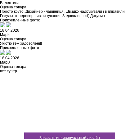
Валентина
Оценка товара:
Просто круто. Дизайнер - чарівниця. Швидко надрукували і відправили
Результат перевершив очікування. Задоволені всі) Дякуємо
Прикрепленные фото:
18.04.2026
Марія
Оценка товара:
Якістю теж задоволені!!
Прикрепленные фото:
18.04.2026
Марія
Оценка товара:
все супер
Не нашли ничего подходящего?
У каждого нашего клиента есть
возможность заказать
индивидуальный дизайн
Заказать индивидуальный дизайн