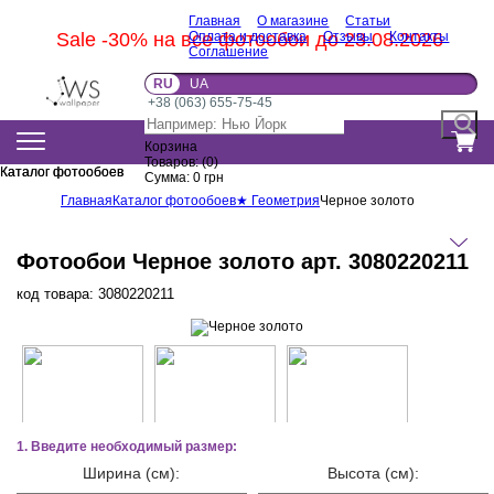
Главная
О магазине
Статьи
Sale -30% на все фотообои до 23.08.2026
Оплата и доставка
Отзывы
Контакты
Соглашение
RU
UA
+38 (063) 655-75-45
Корзина
Товаров:
(
0
)
Каталог фотообоев
Каталог фотообоев
Сумма:
0
грн
Главная
Каталог фотообоев
★ Геометрия
Черное золото
Фотообои Черное золото арт. 3080220211
код товара:
3080220211
1. Введите необходимый размер:
Ширина (см):
Высота (см):