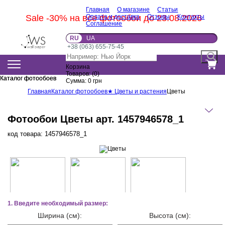
Главная
О магазине
Статьи
Sale -30% на все фотообои до 23.08.2026
Оплата и доставка
Отзывы
Контакты
Соглашение
RU
UA
+38 (063) 655-75-45
Корзина
Товаров:
(
0
)
Каталог фотообоев
Каталог фотообоев
Сумма:
0
грн
Главная
Каталог фотообоев
★ Цветы и растения
Цветы
Фотообои Цветы арт. 1457946578_1
код товара:
1457946578_1
1. Введите необходимый размер:
Ширина (см):
Высота (см):