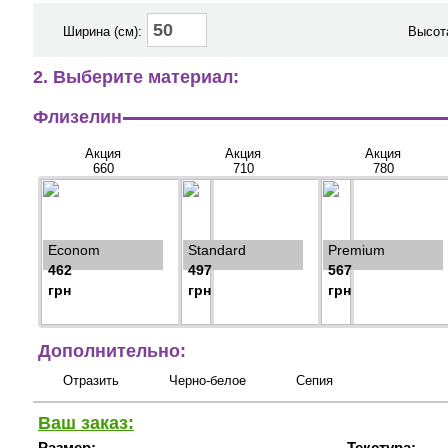
Ширина (см):
Высота
2. Выберите материал:
Флизелин
Акция
Акция
Акция
660
710
780
Econom
Standard
Premium
462
497
567
грн
грн
грн
Дополнительно:
Отразить
Черно-белое
Сепия
Ваш заказ:
Размер:
Текстура: