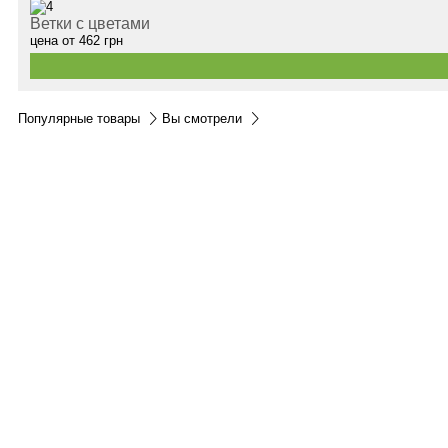
Ветки с цветами
цена от
462
грн
Популярные товары
Вы смотрели
Контакты:
м.Дніпро
вул.Виконкомівська, 24
Пн-Пт 9:00-18:30
Сб по записи