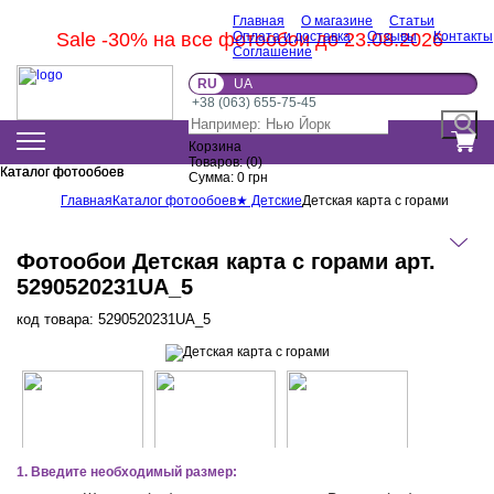
Главная
О магазине
Статьи
Sale -30% на все фотообои до 23.08.2026
Оплата и доставка
Отзывы
Контакты
Соглашение
RU
UA
+38 (063) 655-75-45
Корзина
Товаров:
(
0
)
Каталог фотообоев
Каталог фотообоев
Сумма:
0
грн
Главная
Каталог фотообоев
★ Детские
Детская карта с горами
Фотообои Детская карта с горами арт.
5290520231UA_5
код товара:
5290520231UA_5
1. Введите необходимый размер: