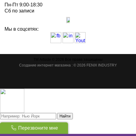
Пн-Пт 9:00-18:30
Сб по записи
Мы в соцсетях:
ТМ Artside © 2026 Все права защищены
Создание интернет магазина
: © 2026 FENIX INDUSTRY
Найти
Товаров:
(
0
)
Перезвоните мне
Сумма:
0
грн