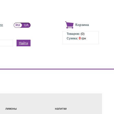
ие
Корзина
RU
UA
Товаров:
(
0
)
0
Сумма:
грн
Найти
лимоны
напитки