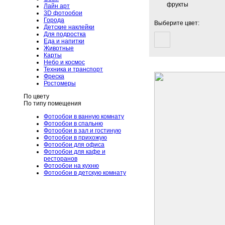
фрукты
Лайн арт
3D фотообои
Города
Выберите цвет:
Детские наклейки
Для подростка
Еда и напитки
Животные
Карты
Небо и космос
Техника и транспорт
Фреска
Ростомеры
По цвету
По типу помещения
Фотообои в ванную комнату
Фотообои в спальню
Фотообои в зал и гостиную
Фотообои в прихожую
Фотообои для офиса
Фотообои для кафе и
ресторанов
Фотообои на кухню
Фотообои в детскую комнату