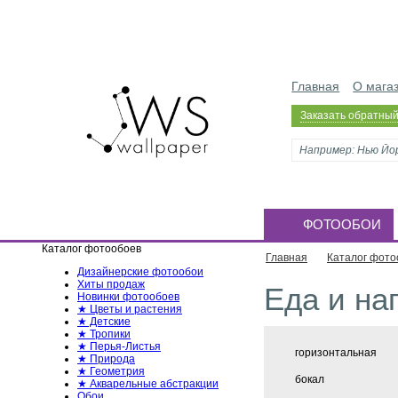
Главная
О мага
Заказать обратный
ФОТООБОИ
Каталог фотообоев
Главная
Каталог фото
Дизайнерские фотообои
Хиты продаж
Еда и на
Новинки фотообоев
★ Цветы и растения
★ Детские
★ Тропики
★ Перья-Листья
горизонтальная
★ Природа
★ Геометрия
бокал
★ Акварельные абстракции
Обои