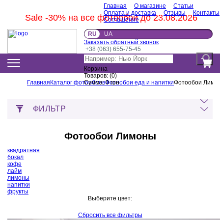
Главная
О магазине
Статьи
Оплата и доставка
Отзывы
Контакты
Sale -30% на все фотообои до 23.08.2026
Соглашение
RU
UA
Заказать обратный звонок
+38 (063) 655-75-45
Корзина
Товаров:
(
0
)
Главная
Каталог фотообоев
Сумма:
Фотообои еда и напитки
0
грн
Фотообои Лимо
ФИЛЬТР
Фотообои Лимоны
квадратная
бокал
кофе
лайм
лимоны
напитки
фрукты
Выберите цвет:
Сбросить все фильтры