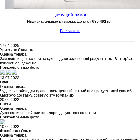
Цветущий лимон
Индивидуальные размеры, Цена от
630
462
грн
Рассчитать
17.04.2025
Христина Савченко
Оценка товара:
Замовляли ці шпалери на кухню, дуже задоволені результатом. В інтер'єр
вписується ідеально!
Прикрепленные фото:
13.07.2022
Олег
Оценка товара:
Чудесные обои для кухни - насыщенный летний цвет радует глаз! спасибо за
быструю доставку, советую эту компанию
20.06.2022
Настя
Оценка товара:
Дуже насичені вийшли шпалери, дякую - все як хотіли
Прикрепленные фото:
10.06.2022
Фанайлова Ольга
Оценка товара:
Чудові шпалери і клей, що порадив менеджер теж підійшов) Дякую за швидку