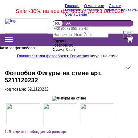
Главная
О магазине
Статьи
Sale -30% на все фотообои до 23.08.2026
Оплата и доставка
Отзывы
Контакты
Соглашение
RU
UA
+38 (063) 655-75-45
Корзина
Товаров:
(
0
)
Каталог фотообоев
Каталог фотообоев
Сумма:
0
грн
Главная
Каталог фотообоев
★ Геометрия
Фигуры на стине
Фотообои Фигуры на стине арт.
5211120232
код товара:
5211120232
1. Введите необходимый размер: