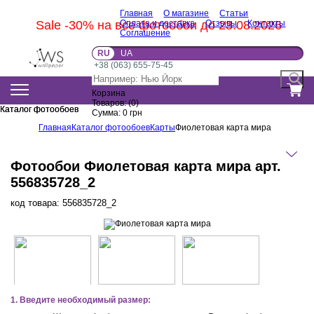
Главная
О магазине
Статьи
Sale -30% на все фотообои до 23.08.2026
Оплата и доставка
Отзывы
Контакты
Соглашение
RU
UA
+38 (063) 655-75-45
Корзина
Товаров:
(
0
)
Каталог фотообоев
Каталог фотообоев
Сумма:
0
грн
Главная
Каталог фотообоев
Карты
Фиолетовая карта мира
Фотообои Фиолетовая карта мира арт.
556835728_2
код товара:
556835728_2
1. Введите необходимый размер: