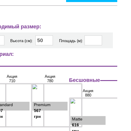
ходимый размер:
Высота (см):
Площадь (м):
риал:
Акция
Акция
Бесшовные
710
780
Акция
880
tandard
Premium
97
567
рн
грн
Matte
616
грн