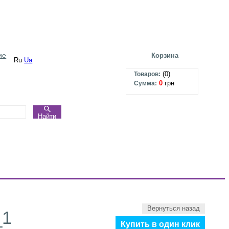
ие
Корзина
Ru
Ua
(
0
)
Товаров:
0
грн
Сумма:
Найти
Вернуться назад
_1
Купить в один клик