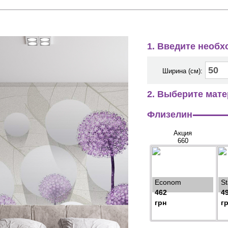
1. Введите необ
Ширина (см):
2. Выберите мате
Флизелин
Акция
660
Econom
S
462
4
грн
г